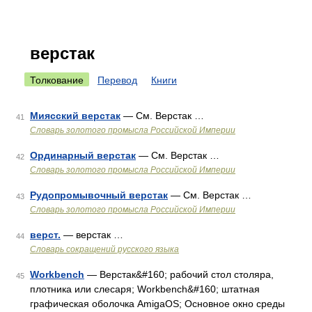
верстак
Толкование
Перевод
Книги
Миясский верстак
— См. Верстак …
41
Словарь золотого промысла Российской Империи
Ординарный верстак
— См. Верстак …
42
Словарь золотого промысла Российской Империи
Рудопромывочный верстак
— См. Верстак …
43
Словарь золотого промысла Российской Империи
верст.
— верстак …
44
Словарь сокращений русского языка
Workbench
— Верстак&#160; рабочий стол столяра,
45
плотника или слесаря; Workbench&#160; штатная
графическая оболочка AmigaOS; Основное окно среды