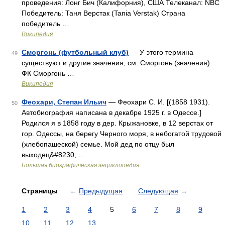
проведения: Лонг Бич (Калифорния), США Телеканал: NBC
Победитель: Таня Верстак (Tania Verstak) Страна
победитель …
Википедия
Сморгонь (футбольный клуб)
— У этого термина
49
существуют и другие значения, см. Сморгонь (значения).
ФК Сморгонь …
Википедия
Феохари, Степан Ильич
— Феохари С. И. [(1858 1931).
50
Автобиография написана в декабре 1925 г. в Одессе.]
Родился я в 1858 году в дер. Крыжановке, в 12 верстах от
гор. Одессы, на берегу Черного моря, в небогатой трудовой
(хлебопашеской) семье. Мой дед по отцу был
выходец&#8230; …
Большая биографическая энциклопедия
Страницы
←
Предыдущая
Следующая
→
1
2
3
4
5
6
7
8
9
10
11
12
13