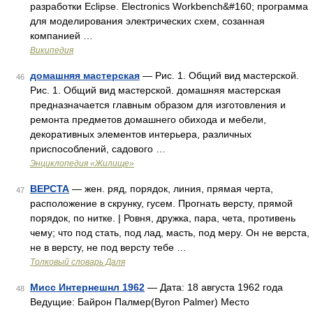
разработки Eclipse. Electronics Workbench&#160; программа
для моделирования электрических схем, созанная
компанией …
Википедия
домашняя мастерская
— Рис. 1. Общий вид мастерской.
46
Рис. 1. Общий вид мастерской. домашняя мастерская
предназначается главным образом для изготовления и
ремонта предметов домашнего обихода и мебели,
декоративных элементов интерьера, различных
приспособлений, садового …
Энциклопедия «Жилище»
ВЕРСТА
— жен. ряд, порядок, линия, прямая черта,
47
расположение в скрунку, гусем. Прогнать версту, прямой
порядок, по нитке. | Ровня, дружка, пара, чета, противень
чему; что под стать, под лад, масть, под меру. Он не верста,
не в версту, не под версту тебе …
Толковый словарь Даля
Мисс Интернешнл 1962
— Дата: 18 августа 1962 года
48
Ведущие: Байрон Палмер(Byron Palmer) Место